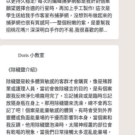
以更持久穩定! 每次的編織捕夢網都是我針對個案
願望選擇合適的行星時，再加上手工製作! 這次是
學生送給我手作客家布捕夢網，沒想到布做起來的
捕夢網也很有質感阿~一整個粉嫩的紫，是要幫我
招桃花嗎?! 深深明白手作的不易,我很喜歡的那...
Doris 小教室
《除穢鹽介紹》
除穢鹽是較多體質敏感的客群才會購買，像是殯葬
業或護理人員，當初會做除穢言的目的，是有個案
跟我反映淨化噴霧用完了，忘記捕貨或是臨時忘記
放隨身瓶在身上。那用除穢鹽來洗澡，總不會再忘
記了吧！個案是能量敏感的體質，有時會受到外界
靈體或負面能量場的干擾而影響到本身，當個案和
我反饋，他用除穢鹽泡澡時，太陽神經叢的部位會
有乾嘔的現象，當我們日常接觸太多混亂能量場，