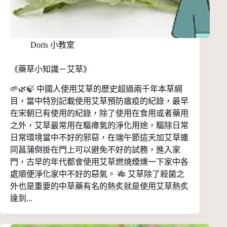
Doris 小教室
《藥草小知識－艾草》
🌱🌿🍃 中國人使用艾草的歷史超過兩千年本草綱
目，當中特別記載使用艾草預防瘟疫的紀錄，最早
在宋朝已有使用的紀錄，除了使用在食用或者藥用
之外，艾草最常用在驅瘴氣的淨化用途，驅除日常
日常環境當中不好的邪惡，在端午節這天加艾草連
同菖蒲倒掛在門上可以避免不好的試務，進入家
門，古早的年代都會使用艾草燃燒煙燻一下家中各
處順便淨化家中不好的惡氣。 🎋 艾草除了殺菌之
外也是重要的中草藥有名的熱炙就是使用艾草熱炙
達到...