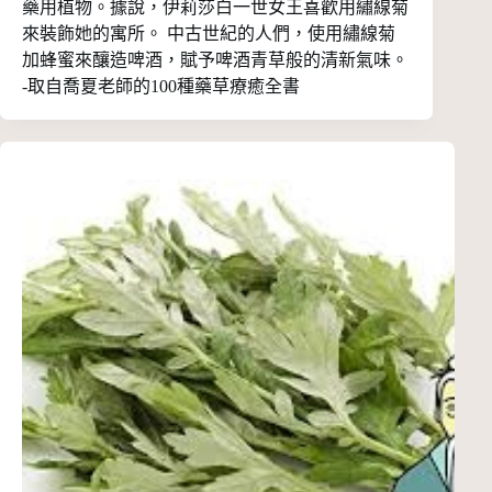
藥用植物。據說，伊莉莎白一世女王喜歡用繡線菊
來裝飾她的寓所。 中古世紀的人們，使用繡線菊
加蜂蜜來釀造啤酒，賦予啤酒青草般的清新氣味。
-取自喬夏老師的100種藥草療癒全書