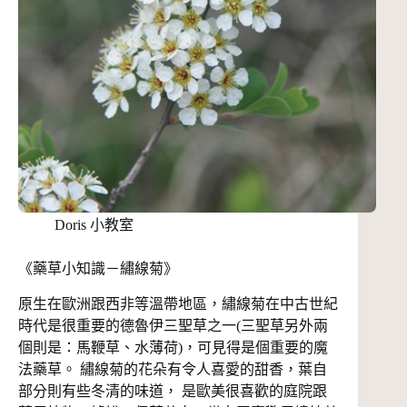
Doris 小教室
《藥草小知識－繡線菊》
原生在歐洲跟西非等溫帶地區，繡線菊在中古世紀
時代是很重要的德魯伊三聖草之一(三聖草另外兩
個則是：馬鞭草、水薄荷)，可見得是個重要的魔
法藥草。 繡線菊的花朵有令人喜愛的甜香，葉自
部分則有些冬清的味道， 是歐美很喜歡的庭院跟