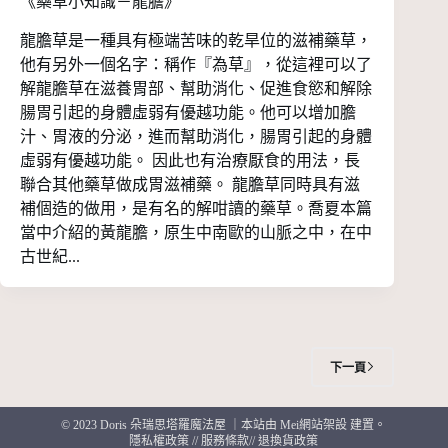
《藥草小知識－龍膽》
龍膽草是一種具有極端苦味的乾旱位的滋補藥草，
他有另外一個名字：稱作『為草』，從這裡可以了
解龍膽草在滋養胃部、幫助消化、促進食慾和解除
腸胃引起的身體虛弱有優越功能。他可以增加膽
汁、胃液的分泌，進而幫助消化，腸胃引起的身體
虛弱有優越功能。 因此也有治療厭食的用法，長
聯合其他藥草做成胃滋補藥。 龍膽草同時具有滋
補個造的做用，是有名的解咁讀的藥草。喬夏本篇
當中介紹的黃龍膽，原生中南歐的山脈之中，在中
古世紀...
下一頁
© 2023 Doris 朵瑞思塔羅魔法屋 ｜
本站由 Mei網站架設 建置
。
隱私權政策
//
服務條款
//
退換貨政策