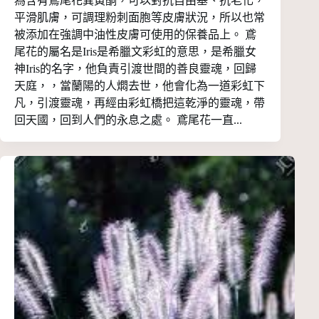
為含有鳶尾花異黃酮，可以對抗自由基、抗老化，
平滑肌膚，可調理粉刺面胞等皮膚狀況，所以也常
被添加在強調中油性皮膚可使用的保養品上。 鳶
尾花的屬名是Iris是希臘文彩虹的意思，是希臘女
神Iris的名字，他負責引渡世間的善良靈魂，回歸
天庭，，當蘭陽的人燜去世，他會化為一道彩虹下
凡，引渡靈魂，再經由彩虹橋把這乾淨的靈魂，帶
回天國，回到人們的永息之處。 鳶尾花一直...