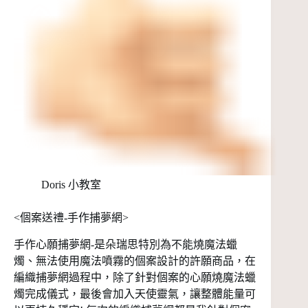
Doris 小教室
<個案送禮-手作捕夢網>
手作心願捕夢網-是朵瑞思特別為不能燒魔法蠟
燭、無法使用魔法噴霧的個案設計的許願商品，在
編織捕夢網過程中，除了針對個案的心願燒魔法蠟
燭完成儀式，最後會加入天使靈氣，讓整體能量可