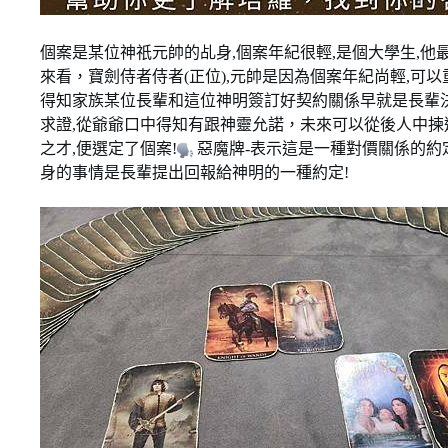
個案是某位神祇元帥的乩身,個案年紀很輕,是個大學生,他
來看，寶劍侍者侍者(正位),元帥是因為個案年紀尚輕,可以
得知家族某位長輩和這位神明簽訂好契約關係早就是長輩決
求證,從爺爺口中得知有跟神靈允諾，未來可以從後人中揀
之才,便選定了個案!
惡魔牌-表示這是一種對價關係的約定
身的事情是長輩提出回報給神明的一種約定!