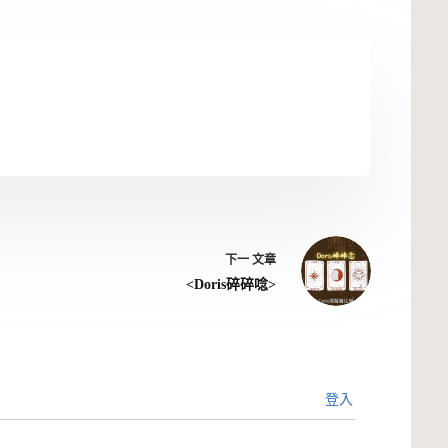
下一
文章
<Doris碎碎唸>
登入