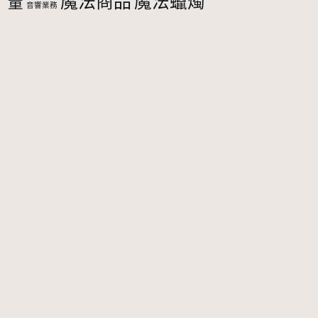
魔法商品
魔法蠟燭
量
音響業務