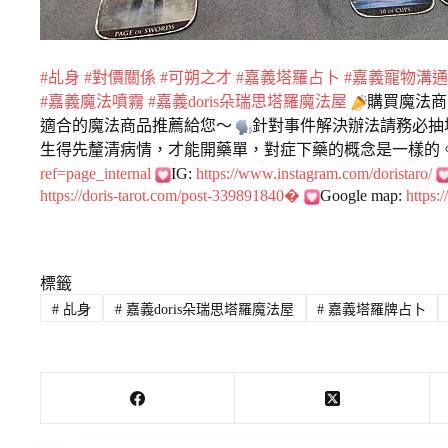
#乩身
#對價關係
#可朔之才
#嘉義塔羅占卜
#嘉義寵物溝通
#嘉義魔法噴霧
#嘉義doris朵瑞思塔羅魔法屋
購買魔法商
適合的魔法商品推薦給您～
針對事件解決辦法請務必抽
生得先釐清病情，才能開藥單，對症下藥的概念是一樣的
ref=page_internal
IG:
https://www.instagram.com/doristaro/
https://doris-tarot.com/post-339891840�
Google map:
https
標籤
#
乩身
#
嘉義doris朵瑞思塔羅魔法屋
#
嘉義塔羅牌占卜