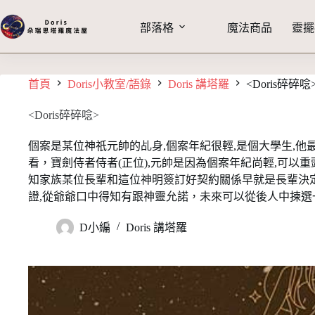
部落格
魔法商品
靈擺
首頁
Doris小教室/語錄
Doris 講塔羅
<Doris碎碎唸
<Doris碎碎唸>
個案是某位神祇元帥的乩身,個案年紀很輕,是個大學生,他
看，寶劍侍者侍者(正位),元帥是因為個案年紀尚輕,可以重
知家族某位長輩和這位神明簽訂好契約關係早就是長輩決定
證,從爺爺口中得知有跟神靈允諾，未來可以從後人中揀選一
D小編
Doris 講塔羅