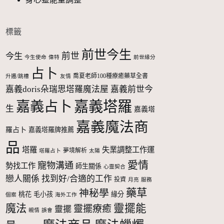
標籤
前世今生
前世
今生
今生使命
偉特
前世緣分
占卜
喬夏老師100種療癒藥草全書
升遷/跳槽
友情
嘉義doris朵瑞思塔羅魔法屋
嘉義前世今
嘉義塔羅
嘉義占卜
生
嘉義塔
嘉義魔法商
羅占卜
嘉義塔羅牌推薦
品
塔羅
失業調整工作運
夢境解析
塔羅占卜
太陽
愛情
寵物溝通
勢找工作
師生關係
心靈契合
戀人關係
找到好/合適的工作
投資
月亮
服務
藥草
神秘學
桃花
毛小孩
緣分
個案
海外工作
魔法
靈擺能
靈擺療癒
靈擺
親情
誤會