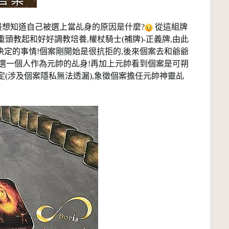
最想知道自己被選上當乩身的原因是什麼?
從這組牌
重頭教起和好好調教培養,權杖騎士(補牌)-正義牌,由此
定的事情!個案剛開始是很抗拒的,後來個案去和爺爺
選一個人作為元帥的乩身!再加上元帥看到個案是可朔
(涉及個案隱私無法透漏),象徵個案擔任元帥神靈乩