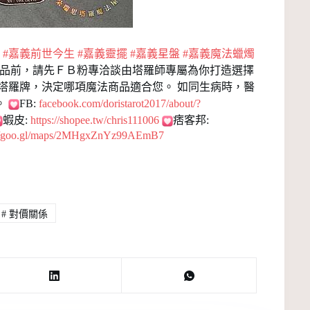
#嘉義前世今生
#嘉義靈擺
#嘉義星盤
#嘉義魔法蠟燭
品前，請先ＦＢ粉專洽談由塔羅師專屬為你打造選擇
塔羅牌，決定哪項魔法商品適合您。 如同生病時，醫
。
FB:
facebook.com/doristarot2017/about/?
蝦皮:
https://shopee.tw/chris111006
痞客邦:
://goo.gl/maps/2MHgxZnYz99AEmB7
#
對價關係