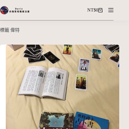
NT$
0
標籤
偉特