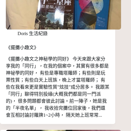
Doris 生活紀錄
《擺攤小趣文》
《擺攤小趣文之神秘學的同好》 今天來跟大家分
享我的「同行」，在我的個案中，其實有很多都是
神祕學的同好， 有些是專職塔羅師；有些則是玩
票性質；有些白天上班族，晚上才當塔羅師； 有
些在我看來更是實驗性質”炫技”成分居多。 我跟某
「同行」聊得特別投緣(大概我們都是同一門派
的)， 很多問題都會彼此討論。前一陣子，她是我
的「半夜名單」， 我收拾完攤位回家後，我們還
會互相討論討羅牌1~2小時， 隔天她上班常常...