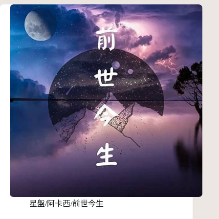
星盤/阿卡西/前世今生