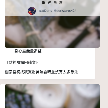
身心靈能量調整
《財神噴霧回饋文》
個案當初找我買財神噴霧時並沒有太多想法…