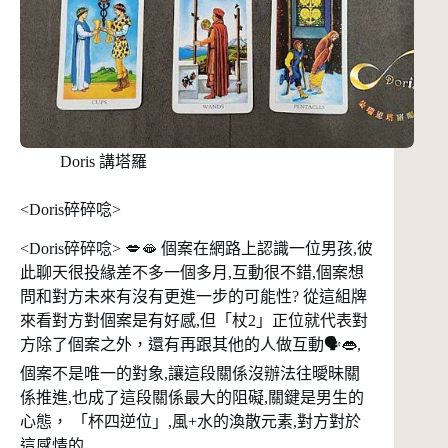
Doris 講塔羅
<Doris碎碎唸>
<Doris碎碎唸> 💋🫦 個案在網路上認識一位男孩,彼
此聊天很投緣差不多一個多月,互動很不錯,個案想
問和對方未來有沒有更進一步的可能性? 從這組牌
來看對方對個案是有好感,但「杖2」正位就代表對
方除了個案之外，還有再跟其他的人做互動🗣️👄,
個案不是唯一的對象,讓這段關係沒辦法往曖昧關
係推進,也成了這段關係最大的阻礙,關鍵是男生的
心態， 「杯四逆位」,風+水的渙散元素,對方對於
這感情的...