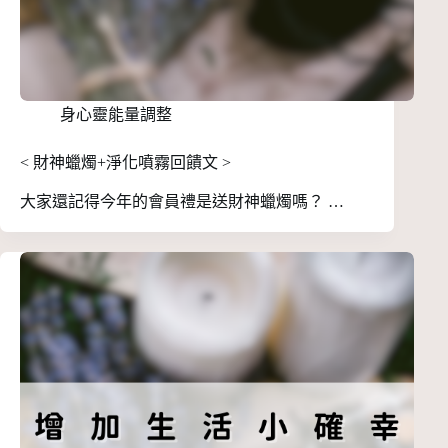
身心靈能量調整
< 財神蠟燭+淨化噴霧回饋文 >
大家還記得今年的會員禮是送財神蠟燭嗎？ …