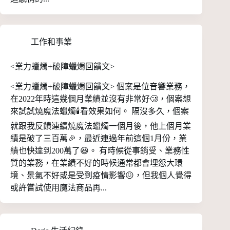
工作和事業
<業力蠟燭+破障蠟燭回饋文>
<業力蠟燭+破障蠟燭回饋文> 個案是位音響業務，
在2022年時這幾個月業績並沒有非常好🥲，個案想
來試試燒魔法蠟燭🕯️看效果如何。 隔沒多久，個案
就跟我反饋連續燒魔法蠟燭一個月後，他上個月業
績是破了三百萬🎉，最近連過年前這個1月份，業
績也快達到200萬了😆。 有時候從事銷受、業務性
質的業務，在業績不好的時候通常都會埋怨大環
境、景氣不好或是受到疫情影響😖，但我個人覺得
或許嘗試使用魔法商品再...