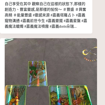
自己享受在其中 觀察自己在這樣的狀態下,那樣的
創造力、豐富靈感,是那樣的愉悅～ ＃豐盛 ＃興奮
高頻 ＃能量豐盛 #靈感來源 #嘉義塔羅占卜 #嘉義
寵物溝通 #嘉義前世今生 #嘉義靈擺 #嘉義星盤 #嘉
義魔法蠟燭 #嘉義魔法噴霧 #嘉義doris朵瑞...