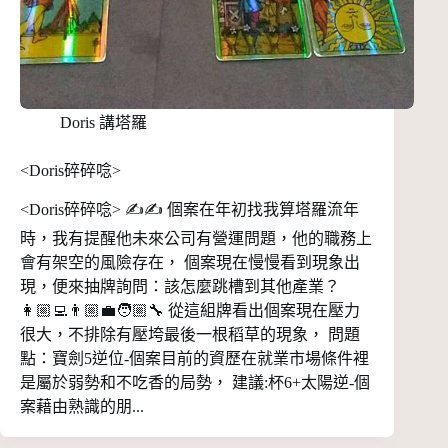
Doris 講塔羅
<Doris碎碎唸>
<Doris碎碎唸> ✍️✍️ 個案在年初找我算塔羅流年
時，我有提醒他未來公司有營運問題，他的職務上
會有架空的風險存在， 個案現在慢慢看到現象出
現，便來抽牌詢問：該怎麼跳槽到其他產業？
👩🏼‍💻👨🏼‍💼🧑🏼‍🔧 從這組牌看出個案現在壓力
很大，不排除有壓垮最後一根稻草的現象， 問題
點：寶劍5逆位-個案目前的資歷在就業市場條件裡
是屬於弱勢和不吃香的局勢， 建議:杯6+太陽逆-個
案藉由熟識的朋...