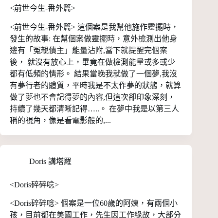
<前世今生-番外篇>
<前世今生-番外篇> 這個案是我幫他施作靈擺時，
發生的故事: 在幫個案做靈擺時，意外檢測出他身
邊有「冤親債主」能量沾附,當下就提醒完個案
後， 就沒有放心上，畢竟在做檢測能量或多或少
都有低頻的情形。 結果當晚我就做了一個夢,我沒
有夢行者的體質，平時我是不太作夢的狀態，就算
做了夢也不會記得夢的內容,但這次卻印象深刻，
持續了幾天都清晰記得…..。 在夢中我是以第三人
稱的視角，像是看電影般的,...
Doris 講塔羅
<Doris碎碎唸>
<Doris碎碎唸> 個案是一位60歲的阿姨，有兩個小
孩，目前都在美國工作，先生因工作緣故，大部分