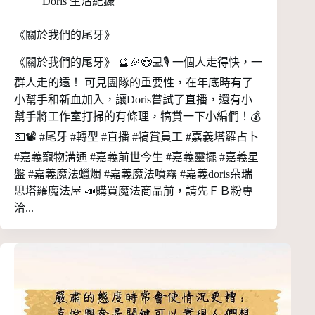
Doris 生活紀錄
《關於我們的尾牙》
《關於我們的尾牙》 🔮🎉😎💻🎙️ 一個人走得快，一
群人走的遠！ 可見團隊的重要性，在年底時有了
小幫手和新血加入，讓Doris嘗試了直播，還有小
幫手將工作室打掃的有條理，犒賞一下小編們！💰
💵📽️ #尾牙 #轉型 #直播 #犒賞員工 #嘉義塔羅占卜
#嘉義寵物溝通 #嘉義前世今生 #嘉義靈擺 #嘉義星
盤 #嘉義魔法蠟燭 #嘉義魔法噴霧 #嘉義doris朵瑞
思塔羅魔法屋 📣購買魔法商品前，請先ＦＢ粉專
洽...