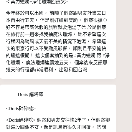
＜業力蠟燭+淨化蠟燭回饋文>
今年終於可以出國， 前陣子個案跟男友計畫去日
本自由行五天， 但是剛好碰到雙颱， 個案很擔心
好不容易帶薪休假的旅程就要泡湯了🥹 於是個案
在旅行前一週來找我抽魔法蠟燭， 她不希望這次
行程因為颱風或天氣不美的情況下泡湯， 希望這
次的東京行可以不受颱風影響， 順利且平安愉快
的過這假期！ 這次個案抽到的是 #業力蠟燭 跟 #淨
化蠟燭， 魔法蠟燭連續燒五天， 個案後來反饋那
幾天的行程都非常順利， 出發和回台灣...
Doris 講塔羅
<Doris碎碎唸>
<Doris碎碎唸> 個案和男友交往快2年了，但個案卻
對這段關係不安，像是訊息過很久才回覆， 詢問