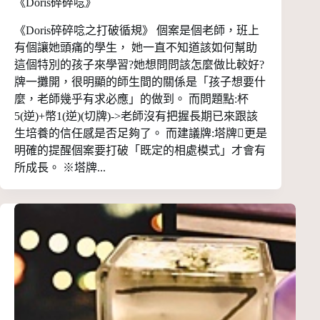
《Doris碎碎唸》
《Doris碎碎唸之打破循規》 個案是個老師，班上
有個讓她頭痛的學生， 她一直不知道該如何幫助
這個特別的孩子來學習?她想問問該怎麼做比較好?
牌一攤開，很明顯的師生間的關係是「孩子想要什
麼，老師幾乎有求必應」的做到。 而問題點:杯
5(逆)+幣1(逆)(切牌)->老師沒有把握長期已來跟該
生培養的信任感是否足夠了。 而建議牌:塔牌更是
明確的提醒個案要打破「既定的相處模式」才會有
所成長。 ※塔牌...