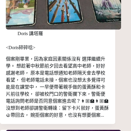
Doris 講塔羅
<Doris碎碎唸>
個案剛畢業，因為家庭因素關係沒有 選擇繼續升
學。 想趁著中秋節前夕回去看望高中老師，好好
感謝老師， 原本是電話想通知老師隔天會去學校
看望， 但老師電話未接，個案也沒想太多覺得可
能是在課堂中， 一早便帶著親手做的蛋黃酥和卡
片前往學校， 卻被校門口的警衛攔下來，警衛便
電話詢問老師是否同意個案進去呢？👩🏼‍🏫👩🏼‍🏫
沒想到老師卻請警衛轉達：留下卡片就好，蛋黃酥
🥮帶回去， 婉拒個案的好意，也沒有想要個案...