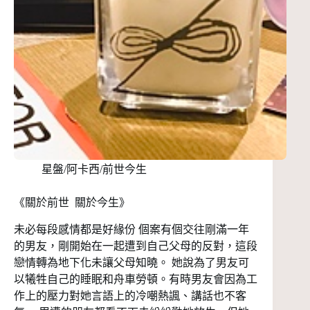
星盤/阿卡西/前世今生
《關於前世 關於今生》
未必每段感情都是好緣份 個案有個交往剛滿一年
的男友，剛開始在一起遭到自己父母的反對，這段
戀情轉為地下化未讓父母知曉。 她說為了男友可
以犧牲自己的睡眠和舟車勞頓。有時男友會因為工
作上的壓力對她言語上的冷嘲熱諷、講話也不客