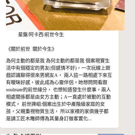
星盤/阿卡西/前世今生
《關於前世 關於今生》
為何主動的都是我 為何主動的都是我 個案現實生
活中有個穩定的男友(但感情不好)，一次玩線上遊
戲認識聊得很來男網友A， 兩人這一路相處下來互
有曖昧好感，彼此成為心靈伴侶。她想問問看跟
soulmate的前世緣分， 也想知道發生什麼事，兩人
相處關係都是由女方主動；A一直處於被動的互動
模式。 前世牌組:個案出生於中產階級家庭的女
孩，父親重視物質生活， 所以家裡的家俱幾乎都
是請工匠木雕師傅為其量身訂做客置化...