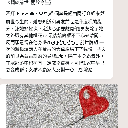
《關於前世 關於今生》
牽絆 🐎👨🏻‍💼👩🏼‍💻🖋 個案是經由同行介紹來算
前世今生的，她想知道和男友前世是什麼樣的緣
分，讓她好幾次下定決心想要離開他(男友除了她
之外還有其他桃花)，最後始終狠不下心來離開，
反而願意留在他身邊?! 🇲🇳🇲🇳🇲🇳 前世牌組:一
次的邂逅讓兩人在蒙古的大草原結下了緣份，男友
的前世為蒙古部落的貴族L🐎，除了本身霸氣外，
在眾部落中也擁有一定威望實權，可惜L家中早已
妻妾成群；女孩不顧家人反對一心只想嫁給...