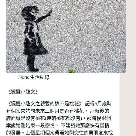
Doris 生活紀錄
《擺攤小趣文》
《擺攤小趣文之親愛的這不是桃花》 記得5月底時
有個案來詢問未來三個月是否有桃花， 那時後的
牌面顯是沒有桃花(連暗桃花都沒有)，那時後跟個
案說她剛結束一段戀情， 不建議她那麼快有感情
的發展。上個星期個案帶著她剛交往的男朋友來找