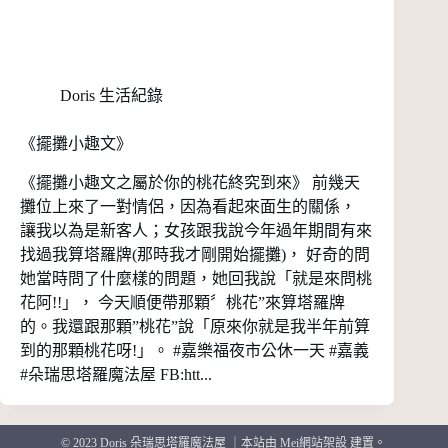
Doris 生活紀錄
《擺攤小趣文》
《擺攤小趣文之屬於你的桃花終究到來》 前幾天
攤位上來了一對情侶，因為看起來面生的關係，
讓我以為是新客人；女孩跟我說今年過年期間有來
找過我算塔羅牌(那時我才剛開始擺攤)， 好奇的問
她當時問了什麼樣的問題，她回我說「就是來問桃
花阿!!」， 今天順便帶那顆〞桃花”來算塔羅牌
的。我還跟那顆”桃花”說「原來你就是我半年前算
到的那顆桃花呀!」。 #嘉樂福夜市公休一天 #嘉義
#朵瑞思塔羅魔法屋 FB:htt...
© 2023 Doris 朵瑞思塔羅魔法屋 ｜
本站由 Mei網站架設 建置
。