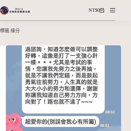
NT$
0
標籤
緣分