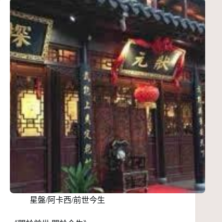
星盤/阿卡西/前世今生