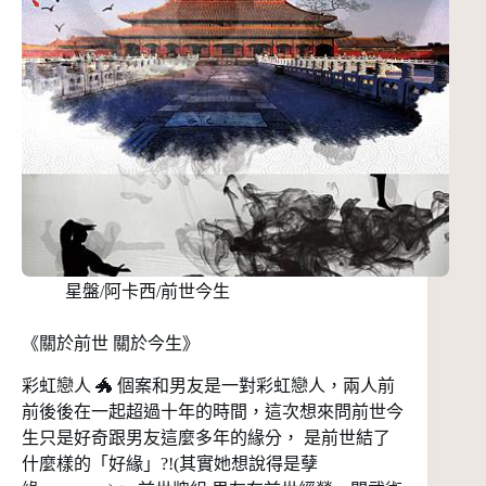
星盤/阿卡西/前世今生
《關於前世 關於今生》
彩虹戀人 🐲 個案和男友是一對彩虹戀人，兩人前
前後後在一起超過十年的時間，這次想來問前世今
生只是好奇跟男友這麼多年的緣分， 是前世結了
什麼樣的「好緣」?!(其實她想說得是孽