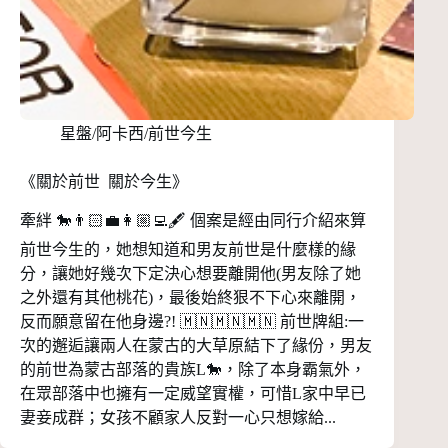
星盤/阿卡西/前世今生
《關於前世 關於今生》
牽絆 🐎👨🏻‍💼👩🏼‍💻🖋 個案是經由同行介紹來算
前世今生的，她想知道和男友前世是什麼樣的緣
分，讓她好幾次下定決心想要離開他(男友除了她
之外還有其他桃花)，最後始終狠不下心來離開，
反而願意留在他身邊?! 🇲🇳🇲🇳🇲🇳 前世牌組:一
次的邂逅讓兩人在蒙古的大草原結下了緣份，男友
的前世為蒙古部落的貴族L🐎，除了本身霸氣外，
在眾部落中也擁有一定威望實權，可惜L家中早已
妻妾成群；女孩不顧家人反對一心只想嫁給...