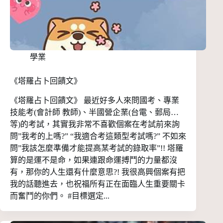
學業
《塔羅占卜回饋文》
《塔羅占卜回饋文》 最近好多人來問國考、專業
技能考(會計師 教師)、半國營企業(台電、郵局…
等)的考試，其實我非常不喜歡個案在考試前來詢
問”我考的上嗎?” “我適合考這類型考試嗎?” 不如來
問”我該怎麼準備才能提高某考試的錄取率”!! 塔羅
算的是運不是命，如果連跟命運搏鬥的力量都沒
有，那你的人生還有什麼意思?! 我很高興個案有把
我的話聽進去，也祝福所有正在面臨人生重要關卡
而奮鬥的你們。 #目標選定...